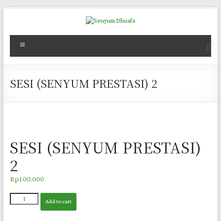
Skip
to
content
Senyum
Menu
Dhuafa
Senyum
SESI (SENYUM PRESTASI) 2
mereka,
berkah
bagi
kita
SESI (SENYUM PRESTASI)
2
Rp
100.000
SESI
Add to cart
(SENYUM
PRESTASI)